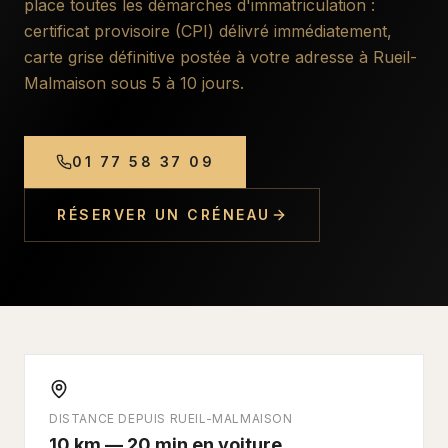
place toutes les démarches d'immatriculation :
certificat provisoire (CPI) délivré immédiatement,
carte grise définitive postée à votre adresse à
Rueil-
Malmaison
sous 5 à 10 jours.
01 77 58 37 09
RÉSERVER UN CRÉNEAU
DISTANCE DEPUIS
RUEIL-MALMAISON
10 km — 20 min en voiture