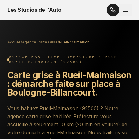
Les Studios de l'Auto
Accueil
/
Agence Carte Grise
/
Rueil-Malmaison
AGENCE HABILITÉE PRÉFECTURE · POUR
RUEIL-MALMAISON
(
92500
)
Carte grise à
Rueil-Malmaison
: démarche faite sur place à
Boulogne-Billancourt.
Vous habitez
Rueil-Malmaison
(
92500
) ? Notre
agence carte grise habilitée Préfecture vous
accueille
à seulement 10 km (20 min en voiture) de
votre domicile à Rueil-Malmaison
. Nous traitons sur