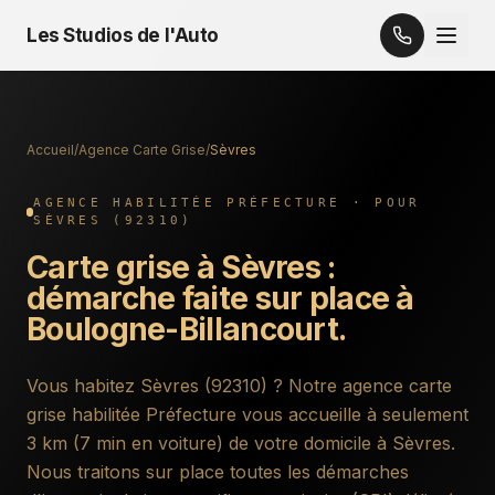
Les Studios de l'Auto
Accueil
/
Agence Carte Grise
/
Sèvres
AGENCE HABILITÉE PRÉFECTURE · POUR
SÈVRES
(
92310
)
Carte grise à
Sèvres
:
démarche faite sur place à
Boulogne-Billancourt.
Vous habitez
Sèvres
(
92310
) ? Notre agence carte
grise habilitée Préfecture vous accueille
à seulement
3 km (7 min en voiture) de votre domicile à Sèvres
.
Nous traitons sur place toutes les démarches