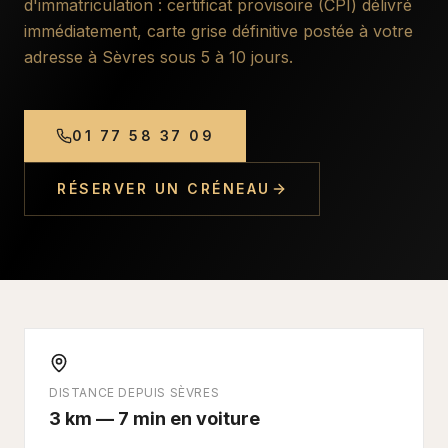
d'immatriculation : certificat provisoire (CPI) délivré
immédiatement, carte grise définitive postée à votre
adresse à
Sèvres
sous 5 à 10 jours.
01 77 58 37 09
RÉSERVER UN CRÉNEAU
DISTANCE DEPUIS
SÈVRES
3 km — 7 min en voiture