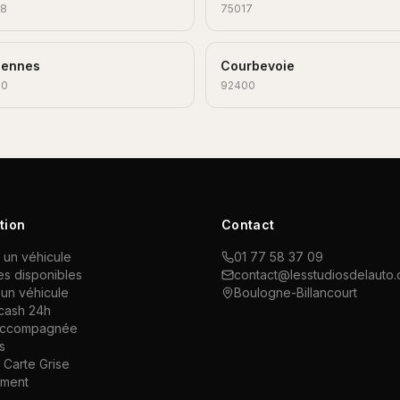
08
75017
cennes
Courbevoie
00
92400
tion
Contact
 un véhicule
01 77 58 37 09
es disponibles
contact@lesstudiosdelauto
un véhicule
Boulogne-Billancourt
cash 24h
accompagnée
s
Carte Grise
ement