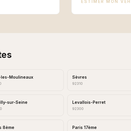
ESTIMER MON VÉH
tes
-les-Moulineaux
Sèvres
0
92310
lly-sur-Seine
Levallois-Perret
0
92300
is 8ème
Paris 17ème