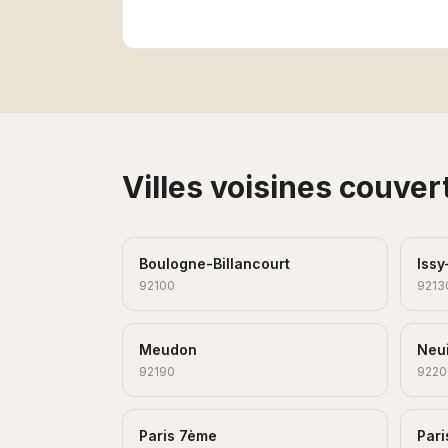
Villes voisines couver
Boulogne-Billancourt
Issy
92100
9213
Meudon
Neui
92190
9220
Paris 7ème
Par