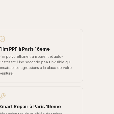
Film PPF
à
Paris 16ème
Film polyuréthane transparent et auto-
cicatrisant. Une seconde peau invisible qui
encaisse les agressions à la place de votre
peinture.
Smart Repair
à
Paris 16ème
Réparation rapide et ciblée des micro-