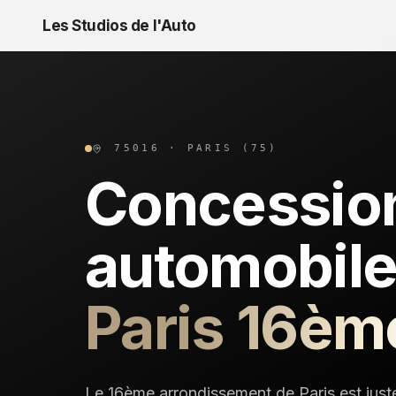
Les Studios de l'Auto
75016
·
PARIS (75)
Concession
automobil
Paris 16èm
Le 16ème arrondissement de Paris est just