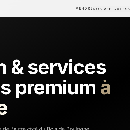
VENDRE
NOS VÉHICULES
 & services
es premium
à
e
e de l'autre côté du Bois de Boulogne.