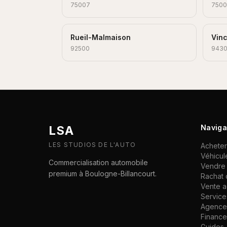
75007
750
Rueil-Malmaison
Vin
92500
943
LSA
Naviga
LES STUDIOS DE L'AUTO
Acheter
Véhicul
Commercialisation automobile
Vendre 
premium à Boulogne-Billancourt.
Rachat 
Vente 
Service
Agence 
Financ
Guides