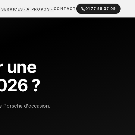
CONTACT
01 77 58 37 09
SERVICES
À PROPOS
r une
026 ?
ne Porsche d'occasion.