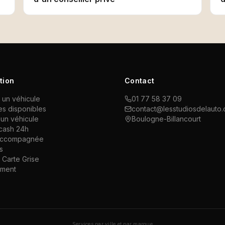
tion
Contact
 un véhicule
01 77 58 37 09
es disponibles
contact@lesstudiosdelauto
un véhicule
Boulogne-Billancourt
cash 24h
accompagnée
s
Carte Grise
ement
Services par ville et par marque