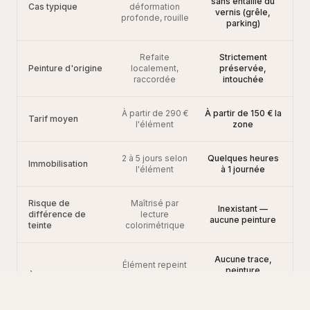
sans entaille du
Cas typique
déformation
vernis (grêle,
profonde, rouille
parking)
Refaite
Strictement
Peinture d'origine
localement,
préservée,
raccordée
intouchée
À partir de 290 €
À partir de 150 € la
Tarif moyen
l'élément
zone
2 à 5 jours selon
Quelques heures
Immobilisation
l'élément
à 1 journée
Risque de
Maîtrisé par
Inexistant —
différence de
lecture
aucune peinture
teinte
colorimétrique
Aucune trace,
Élément repeint
peinture
À la revente
signalé
constructeur
honnêtement
intacte