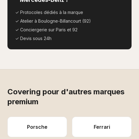
✓ Protocoles dédiés à la marque
✓ Atelier à Boulogne-Billancourt (92)
✓ Conciergerie sur Paris et 92
✓ Devis sous 24h
Covering
pour d'autres marques
premium
Porsche
Ferrari