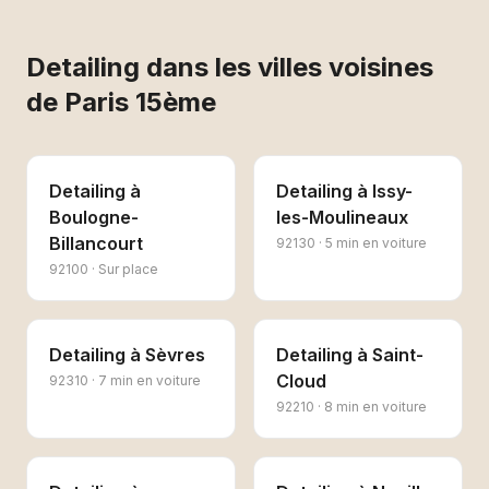
Detailing
dans les villes voisines
de
Paris 15ème
Detailing
à
Detailing
à
Issy-
Boulogne-
les-Moulineaux
Billancourt
92130
·
5 min en voiture
92100
·
Sur place
Detailing
à
Sèvres
Detailing
à
Saint-
Cloud
92310
·
7 min en voiture
92210
·
8 min en voiture