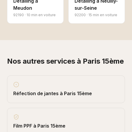
Detailing
à
Detailing
à
Neuilly-
Meudon
sur-Seine
92190
·
10 min en voiture
92200
·
15 min en voiture
Nos autres services à
Paris 15ème
Réfection de jantes
à
Paris 15ème
Film PPF
à
Paris 15ème