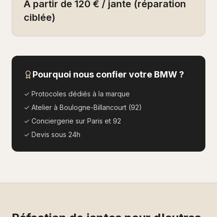
À partir de 120 € / jante (réparation
ciblée)
Pourquoi nous confier votre
BMW
?
✓ Protocoles dédiés à la marque
✓ Atelier à Boulogne-Billancourt (92)
✓ Conciergerie sur Paris et 92
✓ Devis sous 24h