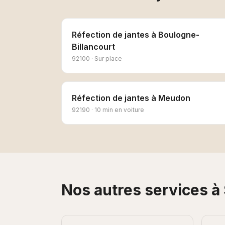
Réfection de jantes
à
Boulogne-
Billancourt
92100
·
Sur place
Réfection de jantes
à
Meudon
92190
·
10 min en voiture
Nos autres services à