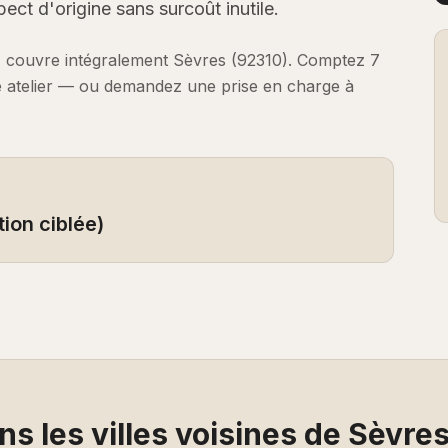
pect d'origine sans surcoût inutile.
) couvre intégralement
Sèvres
(
92310
).
Comptez
7
e atelier — ou demandez une prise en charge à
tion ciblée)
s les villes voisines de
Sèvre