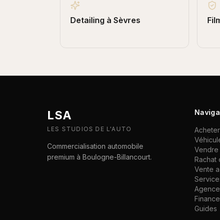
Detailing
à
Sèvres
Fil
LSA
Naviga
LES STUDIOS DE L'AUTO
Acheter
Véhicul
Commercialisation automobile
Vendre 
premium à Boulogne-Billancourt.
Rachat 
Vente 
Service
Agence 
Financ
Guides