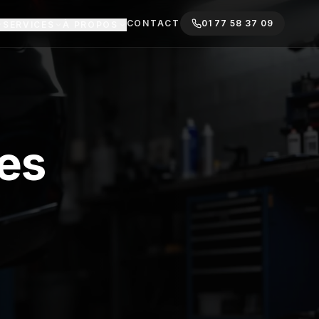
CONTACT
01 77 58 37 09
SERVICES
À PROPOS
es