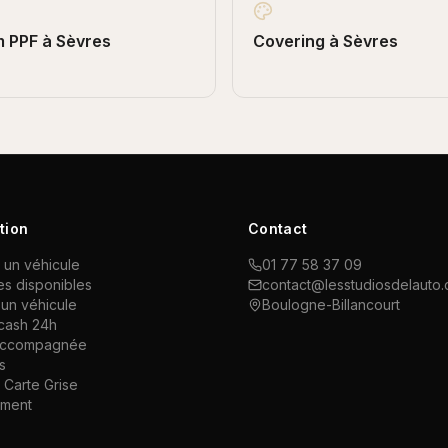
m PPF
à
Sèvres
Covering
à
Sèvres
tion
Contact
 un véhicule
01 77 58 37 09
es disponibles
contact@lesstudiosdelauto
un véhicule
Boulogne-Billancourt
cash 24h
accompagnée
s
Carte Grise
ement