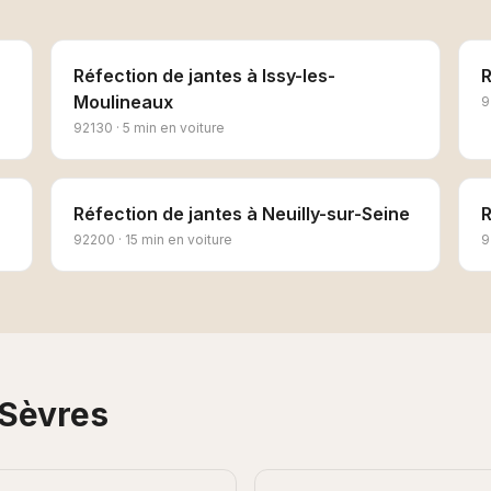
Réfection de jantes
à
Issy-les-
R
Moulineaux
9
92130
·
5 min en voiture
Réfection de jantes
à
Neuilly-sur-Seine
R
92200
·
15 min en voiture
9
Sèvres