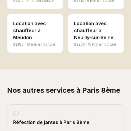
92310
·
7 min en voiture
92210
·
8 min en voiture
Location avec
Location avec
chauffeur
à
chauffeur
à
Meudon
Neuilly-sur-Seine
92190
·
10 min en voiture
92200
·
15 min en voiture
Nos autres services à
Paris 8ème
Réfection de jantes
à
Paris 8ème