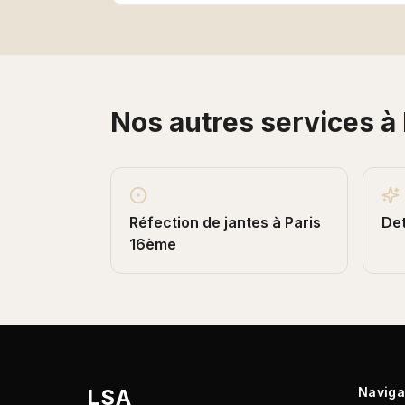
Nos autres services à
Réfection de jantes
à
Paris
Det
16ème
LSA
Naviga