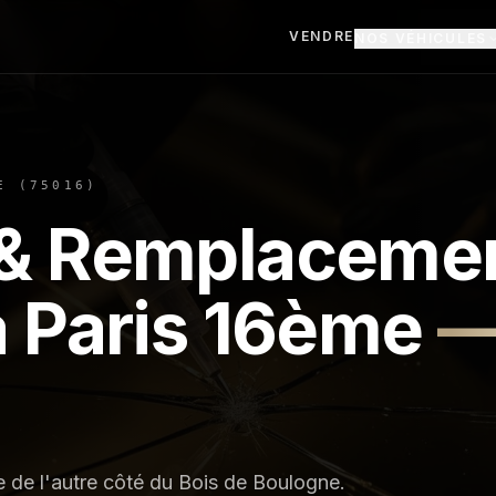
VENDRE
NOS VÉHICULES
E
(
75016
)
 & Remplaceme
à
Paris 16ème
e de l'autre côté du Bois de Boulogne.