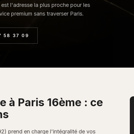
st l'adresse la plus proche pour les
vice premium sans traverser Paris.
7 58 37 09
ge
à
Paris 16ème
: ce
ns
92) prend en charge l'intégralité de vos