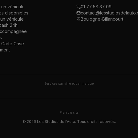
 un véhicule
01 77 58 37 09
es disponibles
contact@lesstudiosdelauto
un véhicule
Boulogne-Billancourt
cash 24h
accompagnée
s
Carte Grise
ement
Services par ville et par marque
Plan du site
©
2026
Les Studios de l'Auto. Tous droits réservés.