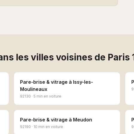
ns les villes voisines de
Paris
Pare-brise & vitrage
à
Issy-les-
P
Moulineaux
9
92130
·
5 min en voiture
Pare-brise & vitrage
à
Meudon
P
92190
·
10 min en voiture
9