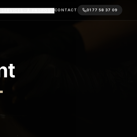
CONTACT
01 77 58 37 09
SERVICES
À PROPOS
nt
—