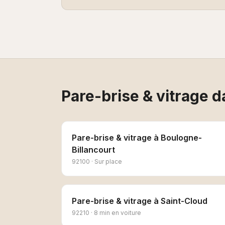
Pare-brise & vitrage
da
Pare-brise & vitrage
à
Boulogne-
Billancourt
92100
·
Sur place
Pare-brise & vitrage
à
Saint-Cloud
92210
·
8 min en voiture