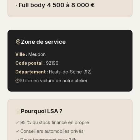
· Full body 4 500 à 8 000 €
Zone de service
Ville :
Meudon
Code postal :
92190
Département :
Hauts-de-Seine (92)
10 min en voiture
de notre atelier
Pourquoi LSA ?
✓ 95 % du stock financé en propre
✓ Conseillers automobiles privés
✓ Devis transparent sous 24h