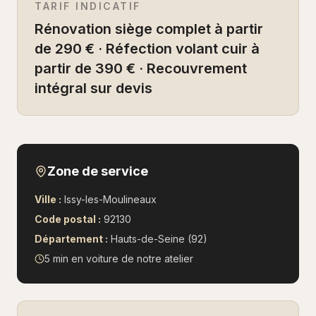
TARIF INDICATIF
Rénovation siège complet à partir
de 290 € · Réfection volant cuir à
partir de 390 € · Recouvrement
intégral sur devis
Zone de service
Ville :
Issy-les-Moulineaux
Code postal :
92130
Département :
Hauts-de-Seine (92)
5 min en voiture
de notre atelier