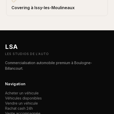
Covering
à
Issy-les-Moulineaux
LSA
LES STUDIOS DE L'AUTO
Commercialisation automobile premium à Boulogne-
Billancourt.
Navigation
Acheter un véhicule
Véhicules disponibles
Vendre un véhicule
Rachat cash 24h
Vente accompagnée