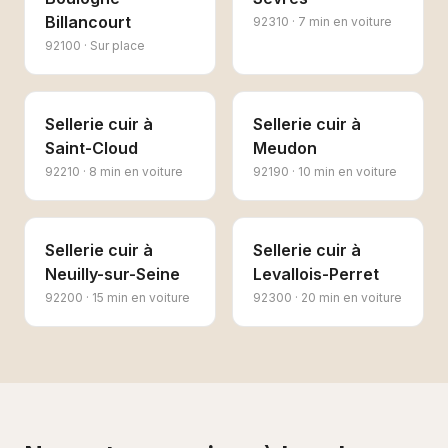
Billancourt
92310
·
7 min en voiture
92100
·
Sur place
Sellerie cuir
à
Sellerie cuir
à
Saint-Cloud
Meudon
92210
·
8 min en voiture
92190
·
10 min en voiture
Sellerie cuir
à
Sellerie cuir
à
Neuilly-sur-Seine
Levallois-Perret
92200
·
15 min en voiture
92300
·
20 min en voiture