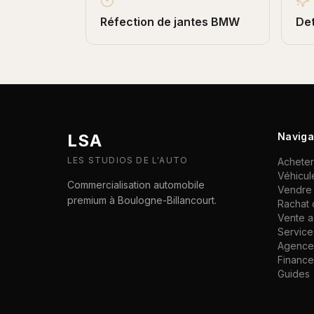
Réfection de jantes
BMW
Det
LSA
Naviga
LES STUDIOS DE L'AUTO
Acheter
Véhicul
Commercialisation automobile
Vendre 
premium à Boulogne-Billancourt.
Rachat 
Vente 
Service
Agence 
Financ
Guides