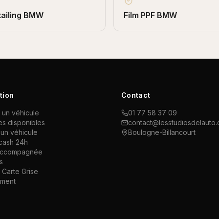
ailing
BMW
Film PPF
BMW
tion
Contact
 un véhicule
01 77 58 37 09
es disponibles
contact@lesstudiosdelauto
un véhicule
Boulogne-Billancourt
cash 24h
accompagnée
s
Carte Grise
ement