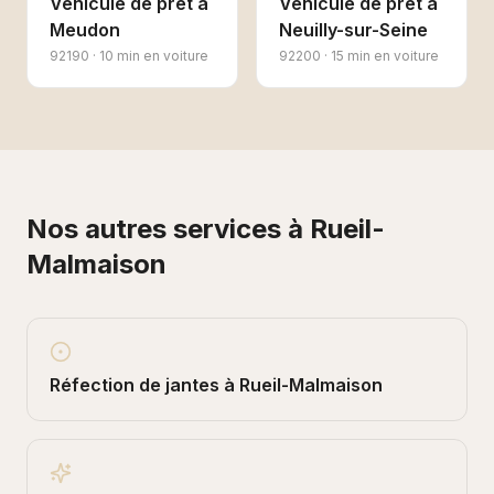
Véhicule de prêt
à
Véhicule de prêt
à
Meudon
Neuilly-sur-Seine
92190
·
10 min en voiture
92200
·
15 min en voiture
Nos autres services à
Rueil-
Malmaison
Réfection de jantes
à
Rueil-Malmaison