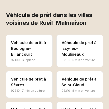
Véhicule de prêt
dans les villes
voisines de
Rueil-Malmaison
Véhicule de prêt
à
Véhicule de prêt
à
Boulogne-
Issy-les-
Billancourt
Moulineaux
92100
·
Sur place
92130
·
5 min en voiture
Véhicule de prêt
à
Véhicule de prêt
à
Sèvres
Saint-Cloud
92310
·
7 min en voiture
92210
·
8 min en voiture